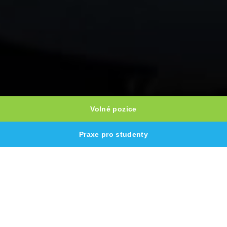
Volné pozice
Praxe pro studenty
TÝM WISTRONU NEUSTÁLE ROZŠIŘUJEME
Možná hledáme