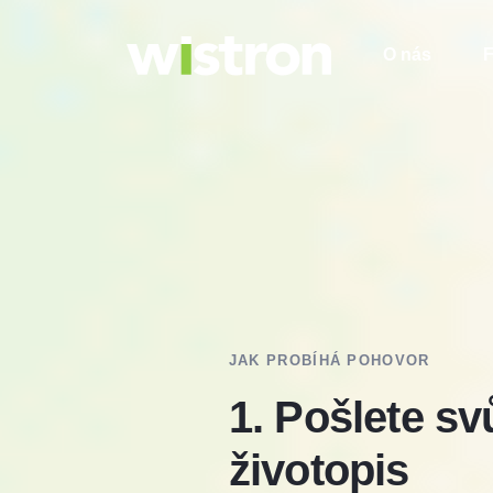
O nás
F
JAK PROBÍHÁ POHOVOR
1.
Pošlete sv
životopis