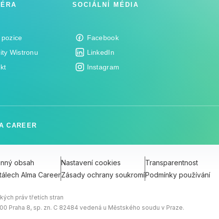
IÉRA
SOCIÁLNÍ MÉDIA
 pozice
Facebook
ity Wistronu
LinkedIn
kt
Instagram
A CAREER
onný obsah
Nastavení cookies
Transparentnost
tálech Alma Career
Zásady ochrany soukromí
Podmínky používání
ých práv třetích stran
0 00 Praha 8, sp. zn. C 82484 vedená u Městského soudu v Praze.