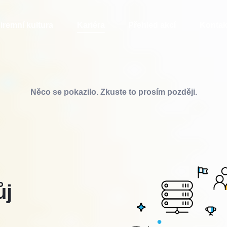
iremní kultura
Kariéra
Přehled akcí
Kontak
Něco se pokazilo. Zkuste to prosím později.
ůj
2.
Vyčkejte
na odpověď