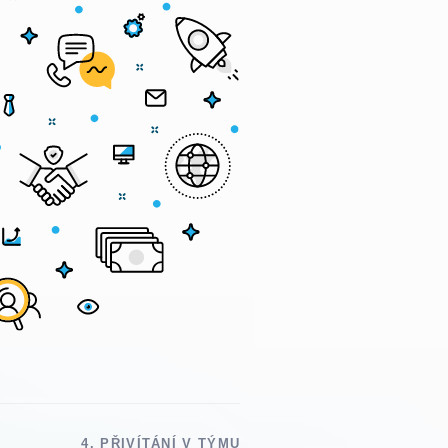
napínavé. My
a přátelsky si popovídáme. A kdo ví – třeba s
ali dlouho.
padneme do oka.
etkáme,
rali osobně.
4. PŘIVÍTÁNÍ V TÝMU