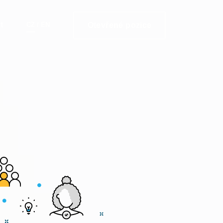
t
CZ
/
EN
Otevřené pozice
3.
Osobní pohovo
Každý člen týmu Wistron je osobnost. My c
poznat právě tu vaši. Nemusíte se bát. Nezá