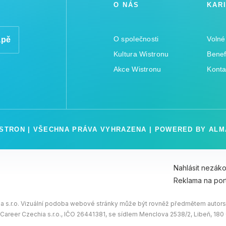
O NÁS
KAR
O společnosti
Volné
apě
Kultura Wistronu
Benef
Akce Wistronu
Konta
ISTRON | VŠECHNA PRÁVA VYHRAZENA | POWERED BY
ALM
Nahlásit nezák
Reklama na por
 s.r.o. Vizuální podoba webové stránky může být rovněž předmětem autorsk
 Career Czechia s.r.o., IČO 26441381, se sídlem Menclova 2538/2, Libeň, 18