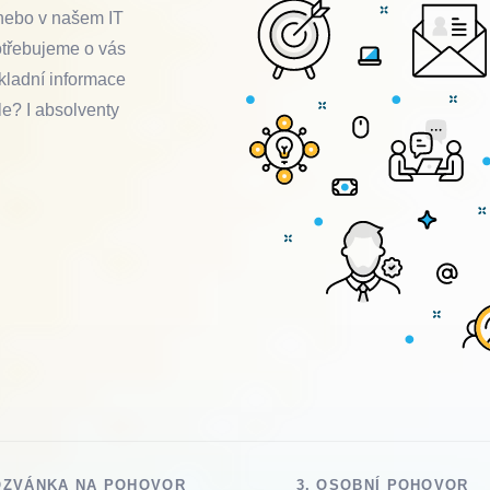
 nebo v našem IT
Čekání na životní příležitost může být 
otřebujeme o vás
se ale vždy vynasnažíme, abyste neček
ákladní informace
Obratem se domluvíme, kdy se u nás s
le? I absolventy
abychom podrobnosti o nové práci prob
OZVÁNKA NA POHOVOR
3. OSOBNÍ POHOVOR