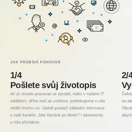
JAK PROBÍHÁ POHOVOR
1/4
2/
Pošlete svůj životopis
Vy
Ať už chcete pracovat ve výrobě, nebo v našem IT
Čekán
oddělení, dříve než se uvidíme, potřebujeme o vás
se al
vědět trochu víc. Úplně postačí základní informace
Obrat
o vaší kariéře. Jste čerstvě po škole? I absolventy
abych
u nás přivítáme.